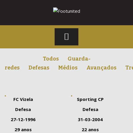
Skip
to
content
Footunited
Todos
Guarda-
redes
Defesas
Médios
Avançados
Tr
FC Vizela
Sporting CP
Defesa
Defesa
27-12-1996
31-03-2004
29 anos
22 anos